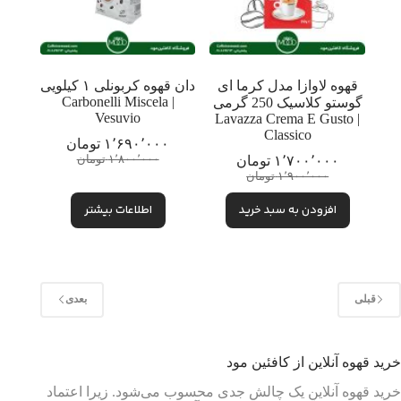
قهوه لاوازا مدل کرما ای
دان قهوه کربونلی ۱ کیلویی
| Carbonelli Miscela
گوستو کلاسیک 250 گرمی
Vesuvio
| Lavazza Crema E Gusto
Classico
۱٬۶۹۰٬۰۰۰
تومان
قیمت
قیمت
۱٬۷۰۰٬۰۰۰
تومان
۱٬۸۰۰٬۰۰۰
تومان
قیمت
قیمت
فعلی:
اصلی:
۱٬۹۰۰٬۰۰۰
تومان
فعلی:
اصلی:
۱٬۶۹۰٬۰۰۰ تومان.
۱٬۸۰۰٬۰۰۰ تومان
افزودن به سبد خرید
۱٬۷۰۰٬۰۰۰ تومان.
۱٬۹۰۰٬۰۰۰ تومان
بود.
اطلاعات بیشتر
بود.
قبلی
بعدی
خرید قهوه آنلاین از کافئین مود
خرید قهوه آنلاین یک چالش جدی محسوب می‌شود. زیرا اعتماد