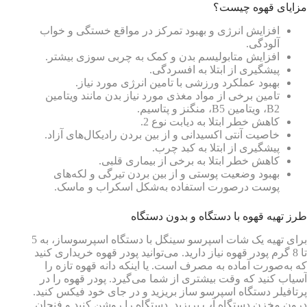
مزایای قهوه چیست؟
افزایش انرژی و بهبود تمرکز در مواقع خستگی و خواب
آلودگی.
افزایش متابولیسم بدن و کمک به چربی سوزی بیشتر.
پیشگیری از ابتلا به افسردگی.
بهبود عملکرد ورزشی با تامین انرژی مورد نیاز.
تامین برخی از مواد مغذی مورد نیاز بدن مانند ویتامین
B2، ویتامین B5، منگنز و پتاسیم.
کاهش خطر ابتلا به دیابت نوع 2.
خاصیت آنتی اکسیدانی و از بین بردن رادیکال‌های آزاد.
پیشگیری از ابتلا به کبد چرب.
کاهش خطر ابتلا به برخی از بیماری قلبی.
بهبود وضعیت پوستی و از بین بردن تیرگی و لکه‌های
پوست درصورت استفاده به‌شکل اسکراب و ماسک.
طرز تهیه قهوه با دستگاه و بدون دستگاه
برای تهیه یک شات اسپرسو سینگل با دستگاه اسپرسوساز، به 5
تا 8 گرم پودر قهوه نیاز دارید. می‌توانید پودر قهوه خریداری کنید
که به‌صورت آماده به مصرف است. یا اینکه دانه قهوه تازه را
آسیاب کنید که وقت بیشتری از شما می‌گیرد. پودر قهوه را در
پرتافیلر دستگاه اسپرسو ساز بریزید و در جای خود فیکس کنید.
درون مخزن دستگاه آب بریزید. دستگاه را روشن کنید و فنجان