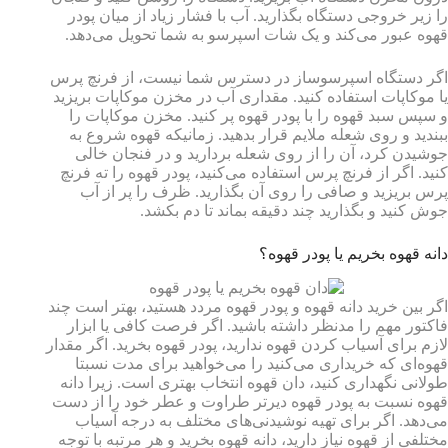
را زیر خروجی دستگاه بگذارید. آب با فشار زیاد از میان پودر
قهوه عبور می‌کند و یک شات اسپرسو به شما تحویل می‌دهد.
اگر دستگاه اسپرسوساز در دسترس شما نیست، از فرنچ پرس
یا موکاپات استفاده کنید. مقداری آب در مخزن موکاپات بریزید
و سپس سبد قهوه را با پودر قهوه پر کنید. مخزن موکاپات را
ببندید و روی شعله ملایم قرار بدهید. زمانیکه قهوه شروع به
جوشیدن کرد، آن را از روی شعله بردارید و در فنجان خالی
کنید. اگر از فرنچ پرس استفاده می‌کنید، پودر قهوه را ته فرنچ
پرس بریزید و صافی را روی آن بگذارید. ظرف را پر از آب
جوش کنید و بگذارید چند دقیقه بماند تا دم بکشد.
دانه قهوه بخریم یا پودر قهوه؟
اگر بین خرید دانه قهوه و پودر قهوه مردد هستید، بهتر است چند
فاکتور مهم را مدنظر داشته باشید. اگر فرصت کافی یا ابزار
لازم برای آسیاب کردن قهوه ندارید، پودر قهوه بخرید. اگر مقدار
قهوه‌ای که خریداری می‌کنید را می‌خواهید برای مدت نسبتا
طولانی نگهداری کنید، دان قهوه انتخاب بهتری است. زیرا دانه
قهوه نسبت به پودر قهوه دیرتر طراوت و عطر خود را از دست
می‌دهد. اگر برای تهیه نوشیدنی‌های مختلف به درجه آسیاب
مختلفی از قهوه نیاز دارید، دانه قهوه بخرید و هر مرتبه با توجه