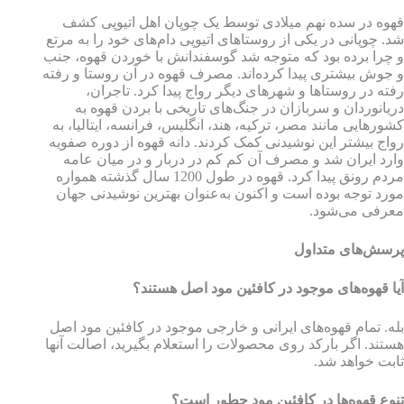
قهوه در سده نهم میلادی توسط یک چوپان اهل اتیوپی کشف
شد. چوپانی در یکی از روستاهای اتیوپی دام‌های خود را به مرتع
و چرا برده بود که متوجه شد گوسفندانش با خوردن قهوه، جنب
و جوش بیشتری پیدا کرده‌اند. مصرف قهوه در آن روستا و رفته
رفته در روستاها و شهرهای دیگر رواج پیدا کرد. تاجران،
دریانوردان و سربازان در جنگ‌های تاریخی با بردن قهوه به
کشورهایی مانند مصر، ترکیه، هند، انگلیس، فرانسه، ایتالیا، به
رواج بیشتر این نوشیدنی کمک کردند. دانه قهوه از دوره صفویه
وارد ایران شد و مصرف آن کم کم در دربار و در میان عامه
مردم رونق پیدا کرد. قهوه در طول 1200 سال گذشته همواره
مورد توجه بوده است و اکنون به‌عنوان بهترین نوشیدنی جهان
معرفی می‌شود.
پرسش‌های متداول
آیا قهوه‌های موجود در کافئین مود اصل هستند؟
بله. تمام قهوه‌های ایرانی و خارجی موجود در کافئین مود اصل
هستند. اگر بارکد روی محصولات را استعلام بگیرید، اصالت آنها
ثابت خواهد شد.
تنوع قهوه‌ها در کافئین مود چطور است؟