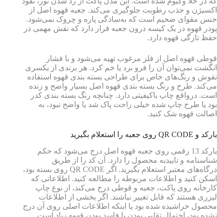
که در خلا وکیوم شده است. این مدل پاکت از رد شدن نور، نفوذ
اکسیژن و جذب رطوبت جلوگیری می‌کند. جعبه قهوه اصل از
جنس مقوای ضخیم است که به‌سادگی پاره و چروک نمی‌شود.
پودر قهوه در یک کیسه درون جعبه قرار دارد که نقش مهمی در
حفظ تازگی قهوه دارد.
قوطی قهوه اصل از فلز مرغوب تهیه می‌شود و با فشار
انگشت نمی‌توان آن را فرو برد یا خم کرد. هر برندی از یکسری
نقوش و رنگ‌های خاص برای طراحی بسته بندی قهوه استفاده
می‌کند. طرح و رنگ بسته بندی قهوه اصل بسیار واضح و زنده
است. درواقع چاپ باکیفیتی دارد. چنانچه رنگ بسته بندی کدر
بود یا طرح چاپ شده خیلی راحت پاک شد یا واضح نبود، به
اصالت قهوه شک کنید.
بارکد و QR CODE روی جعبه را استعلام بگیرید
بارکد 13 رقمی روی جعبه قهوه اصل درج می‌شود که حکم
شناسنامه و تاییدیه محصول را دارد. آن کد را از طریق
درگاه‌های معتبر استعلام بگیرید. اگر QR CODE روی بسته بود،
اسکن کنید و اطلاعات مربوطه را مطالعه کنید. اطلاعاتی که
کارخانه روی پاکت، جعبه و قوطی درج می‌کند، از نوع چاپ
لیزری هستند که قابل تغییر نباشند. اگر بخشی از اطلاعات
محصول خراشیده شده بود یا اینکه اطلاعات اصلی روی آن درج
نشده بود، احتمال تقلبی بودن یا فاسد بودن قهوه زیاد است.