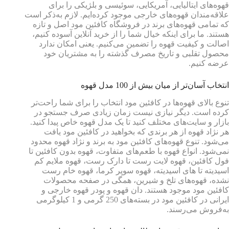
قهوه‌های ایتالیایی، آمریکایی، سوئیسی و بلژیکی را برای
علاقه‌مندان قهوه‌های خارجی موجود کرده‌ایم. لازم به‌ذکر است
که تمامی قهوه‌های برند در فروشگاه کافئین مود اصل و تازه
هستند. ما برای اینکه خیال شما را از خرید آنلاین آسوده کنیم،
اصالت و کیفیت قهوه را تضمین می‌کنیم. یعنی امکان ندارد
محصول تقلبی و تاریخ مصرف گذشته را به مشتریان خود
عرضه کنیم.
انتخاب آسان‌تر از میان بیش از 100 مدل قهوه
تنوع بالای قهوه‌ها در کافئین مود انتخاب را برای شما راحت‌تر
کرده است. دیگر نیازی نیست زمان زیادی صرف جستجو در
بازار و سایت‌های مختلف کنید تا یک مدل قهوه خاص پیدا کنید.
هر نژاد قهوه از هر برندی که بخواهید در کافئین مود یافت
می‌شود. تنوع قهوه‌های کافئین مود به برند و نژاد قهوه محدود
نمی‌شود. انواع قهوه با طعم‌های متفاوت، قهوه بدون کافئین تا
فول کافئین، قهوه لایت رست تا دارک رست، قهوه ملایم کم
اسیدیته تا های اسیدیته، قهوه سوپر کرما، قهوه خام رست
نشده، قهوه‌های تلخ و شیرین، همگی در صفحه محصولات
کافئین مود موجود هستند. دان قهوه و پودر قهوه خارجی و
ایرانی در کافئین مود در بسته‌های 250 گرمی و 1 کیلوگرمی
به‌فروش می‌رسند.