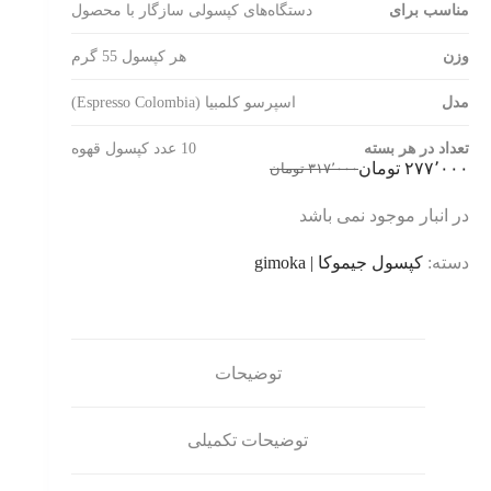
مناسب برای
دستگاه‌های کپسولی سازگار با محصول
وزن
هر کپسول 55 گرم
مدل
اسپرسو کلمبیا (Espresso Colombia)
تعداد در هر بسته
10 عدد کپسول قهوه
۲۷۷٬۰۰۰
تومان
۳۱۷٬۰۰۰
تومان
قیمت
قیمت
فعلی:
اصلی:
در انبار موجود نمی باشد
۲۷۷٬۰۰۰ تومان.
۳۱۷٬۰۰۰ تومان
بود.
دسته:
کپسول جیموکا | gimoka
توضیحات
توضیحات تکمیلی