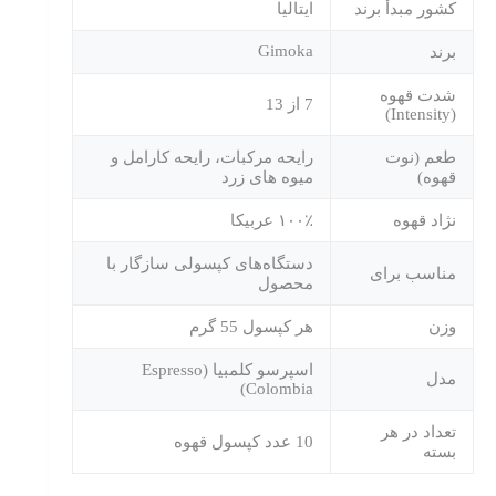
کشور مبدأ برند
ایتالیا
Gimoka
برند
شدت قهوه
7 از 13
(Intensity)
طعم (نوت
رایحه مرکبات، رایحه کارامل و
قهوه)
میوه های زرد
نژاد قهوه
۱۰۰٪ عربیکا
دستگاه‌های کپسولی سازگار با
مناسب برای
محصول
وزن
هر کپسول 55 گرم
اسپرسو کلمبیا (Espresso
مدل
Colombia)
تعداد در هر
10 عدد کپسول قهوه
بسته