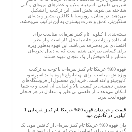
شیرینی طبیعی، اسیدیته ملایم و عطرهای میوه‌ای و گلی
شناخته می‌شوند، بخش اصلی این ترکیب را تشکیل
می‌دهند. در مقابل، روبوستا با کافئین بیشتر و بدنه‌ای
سنگین‌تر، عمق و قدرت بیشتری به این ترکیب می‌بخشد.
بسته‌بندی 1 کیلویی تام کینز نقره‌ای، مناسب برای
استفاده روزانه در خانه یا محل کار است و از نظر
اقتصادی نیز به‌صرفه می‌باشد. این قهوه به‌طور ویژه
برای کسانی طراحی شده است که به دنبال تجربه‌ای
متمایز و لذت‌بخش از یک فنجان قهوه هستند.
قهوه 80% عربیکا تام کینز نقره‌ای، با توجه به ترکیب
ویژه‌اش، مناسب برای تهیه انواع قهوه مانند اسپرسو،
کاپوچینو و لاته است. خرید این محصول از فروشگاه‌های
معتبر، تضمینی بر کیفیت بالا و اصالت آن است و به شما
امکان می‌دهد تا از طعمی بی‌نظیر و متعادل در هر فنجان
قهوه لذت ببرید.
قیمت و خریددان قهوه 80% عربیکا تام کینز نقره ایی 1
کیلویی در کافئین مود
دان قهوه 80% عربیکا تام کینز نقره‌ای از کافئین مود، یک
گزینه ممتاز برای کسانی است که به دنبال قهوه‌ای با