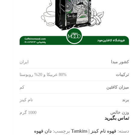
کشور مبدا
ایران
ترکیبات
80% عربیکا و 20% روبوستا
میزان کافئین
کم
برند
تام کینز
وزن خالص
1000 گرم
تماس بگیرید
دسته:
قهوه تام کینز | Tamkins
برچسب:
دان قهوه