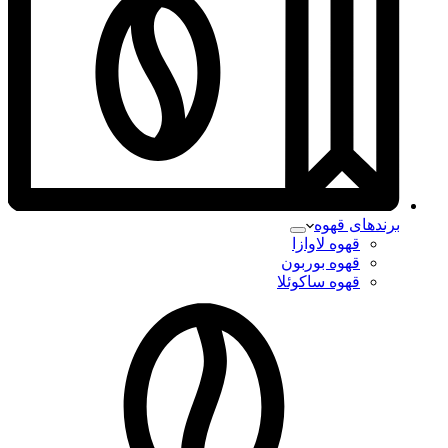
برندهای قهوه
قهوه لاوازا
قهوه بوربون
قهوه ساکوئلا