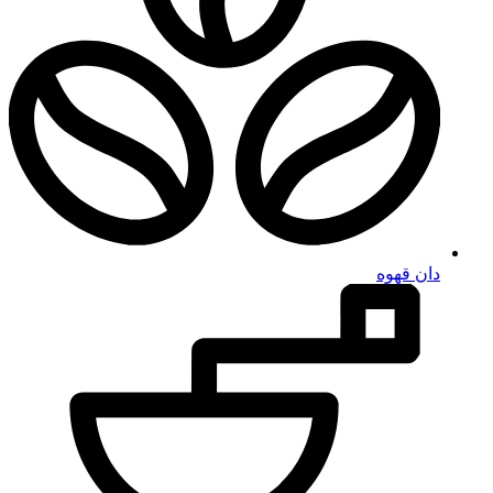
دان قهوه