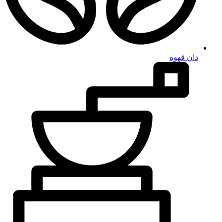
دان قهوه