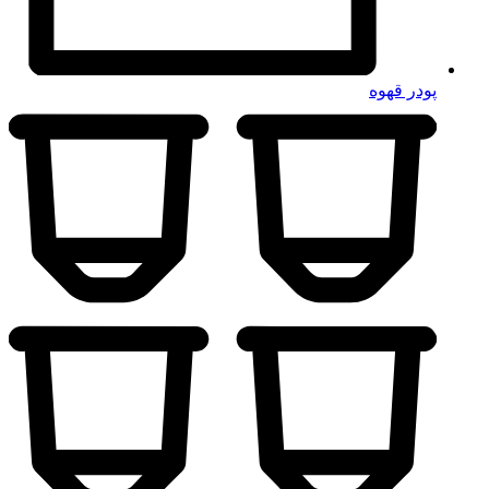
پودر قهوه