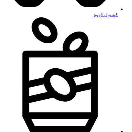
کپسول قهوه