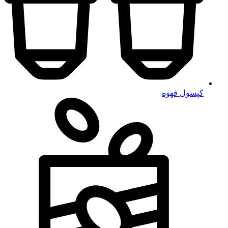
کپسول قهوه