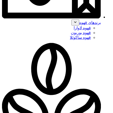
برندهای قهوه
قهوه لاوازا
قهوه بوربون
قهوه ساکوئلا