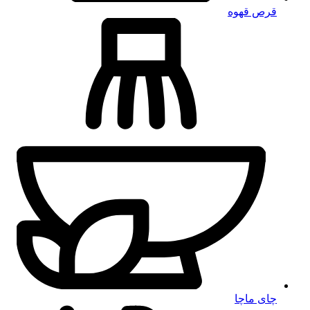
قرص قهوه
چای ماچا