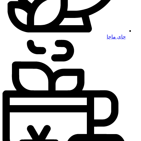
چای ماچا