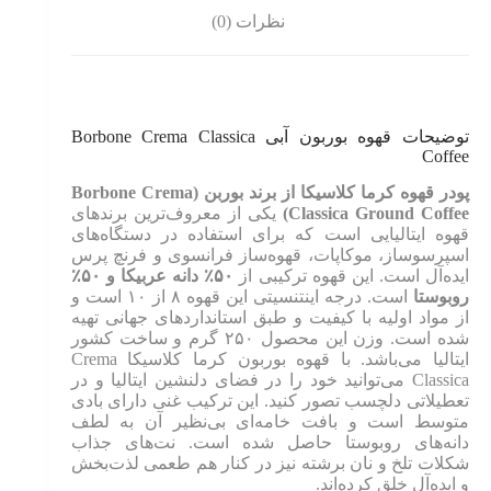
نظرات (0)
توضیحات قهوه بوربون آبی Borbone Crema Classica
Coffee
پودر قهوه کرما کلاسیکا از برند بوربن (Borbone Crema
Classica Ground Coffee)
یکی از معروف‌ترین برندهای
قهوه ایتالیایی است که برای استفاده در دستگاه‌های
اسپرسوساز، موکاپات، قهوه‌ساز فرانسوی و فرنچ پرس
ایده‌آل است. این قهوه ترکیبی از
۵۰٪ دانه عربیکا و ۵۰٪
روبوستا
است. درجه اینتنسیتی این قهوه ۸ از ۱۰ است و
از مواد اولیه با کیفیت و طبق استانداردهای جهانی تهیه
شده است. وزن این محصول ۲۵۰ گرم و ساخت کشور
ایتالیا می‌باشد. با قهوه بوربون کرما کلاسیکا Crema
Classica می‌توانید خود را در فضای دلنشین ایتالیا و در
تعطیلاتی دلچسب تصور کنید. این ترکیب غنی دارای بادی
متوسط است و بافت خامه‌ای بی‌نظیر آن به لطف
دانه‌های روبوستا حاصل شده است. نت‌های جذاب
شکلات تلخ و نان برشته نیز در کنار هم طعمی لذت‌بخش
و ایده‌آل خلق کرده‌اند.