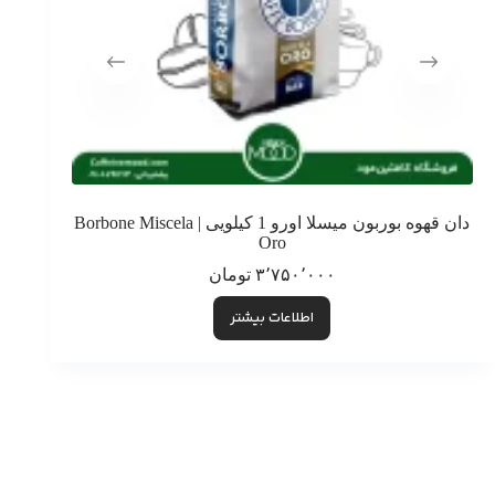
دان قهوه بوربون میسلا اورو 1 کیلویی | Borbone Miscela
قهوه سگافردو کاسا 250 گر
Oro
۳٬۷۵۰٬۰۰۰
تومان
اطلاعات بیشتر