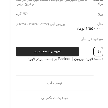
برای
و فرنچ پرس.
وزن
250 گرم
مدل
بوربون آبی (Crema Classica Coffee)
۱٬۵۵۰٬۰۰۰
تومان
موجود در انبار
قهوه
افزودن به سبد خرید
بوربون
آبی
دسته:
قهوه بوربون | Borbone
برچسب:
پودر قهوه
250
گرمی
|
Borbone
Crema
Classica
توضیحات
عدد
توضیحات تکمیلی