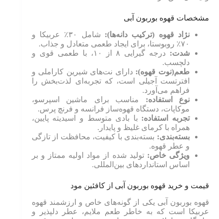
مشخصات قهوه بوربون آبی
نژاد قهوه (ترکیب دانه‌ها):
شامل ۳۰٪ عربیکا و
۷۰٪ روبوستا، برای ایجاد طعمی متعادل و جذاب.
شدت:
درجه گیرایی ۸ از ۱۰، با طعمی قوی و
دلچسب.
طعم(نوت قهوه):
دارای نت‌های شیرین کاراملی و
افترتست آجیلی است، که تجربه‌ای لذت‌بخش را
فراهم می‌آورد.
نوع استفاده:
مناسب برای ماشین اسپرسو،
موکاپات، دستگاه قهوه‌ساز فرانسه و فرنچ پرس.
تجربه استفاده:
با بادی متوسط و اسیدیته پایین،
همراه با کرمای غلیظ و پایدار.
بسته‌بندی:
بسته‌بندی با کیفیت، محافظت از تازگی
و عطر قهوه.
ویژگی خاص:
تولید شده از مواد اولیه ممتاز و بر
اساس استانداردهای بین‌المللی.
قیمت و خرید قهوه بوربون آبی از کافئین مود
قهوه بوربون آبی یکی از گونه‌های خاص و ارزشمند قهوه
عربیکا است که به خاطر طعم ملایم، عطر دلپذیر و