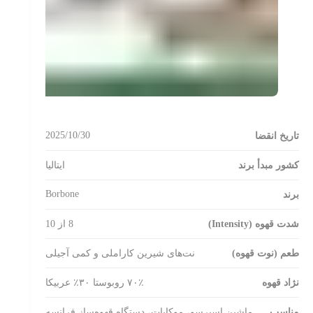
2025/10/30
تاریخ انقضا
کشور مبدأ برند
ایتالیا
Borbone
برند
شدت قهوه (Intensity)
8 از 10
طعم (نوت قهوه)
نت‌های شیرین کاراملی و کمی آجیلی
نژاد قهوه
۷۰٪ روبوستا ۳۰٪ عربیکا
مناسب
ماشین اسپرسو، موکاپات، دستگاه قهوه‌ساز فرانسه