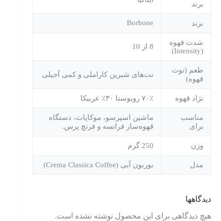
برند
Borbone
برند
شدت قهوه
8 از 10
(Intensity)
طعم (نوت
نت‌های شیرین کاراملی و کمی آجیلی
قهوه)
نژاد قهوه
۷۰٪ روبوستا ۳۰٪ عربیکا
مناسب
ماشین اسپرسو، موکاپات، دستگاه
برای
قهوه‌ساز فرانسه و فرنچ پرس.
وزن
250 گرم
مدل
بوربون آبی (Crema Classica Coffee)
دیدگاهها
هیچ دیدگاهی برای این محصول نوشته نشده است.